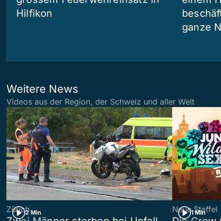
Hilfikon
beschäf
ganze N
Weitere News
Videos aus der Region, der Schweiz und aller Welt
Zürich
Neue Staffel
2 Min
1 Min
Zwei Männer sterben bei Unfall
Die Crew 