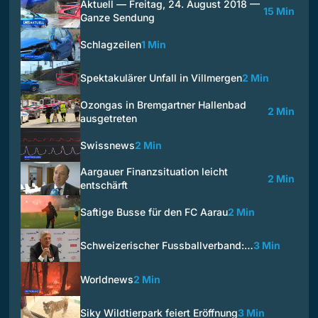
Aktuell — Freitag, 24. August 2018 —
15 Min
Ganze Sendung
Schlagzeilen
1 Min
Spektakulärer Unfall in Villmergen
2 Min
Ozongas in Bremgartner Hallenbad
2 Min
ausgetreten
Swissnews
2 Min
Aargauer Finanzsituation leicht
2 Min
entschärft
Saftige Busse für den FC Aarau
2 Min
Schweizerischer Fussballverband:…
3 Min
Worldnews
2 Min
Siky Wildtierpark feiert Eröffnung
3 Min