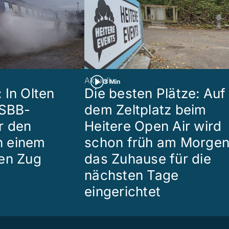
Aktuell
3 Min
 In Olten
Die besten Plätze: Auf
 SBB-
dem Zeltplatz beim
r den
Heitere Open Air wird
in einem
schon früh am Morge
en Zug
das Zuhause für die
nächsten Tage
eingerichtet