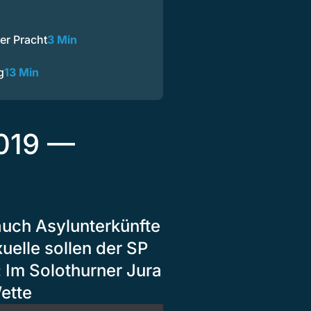
er Pracht
3 Min
g
13 Min
2019 —
auch Asylunterkünfte
uelle sollen der SP
 Im Solothurner Jura
ette