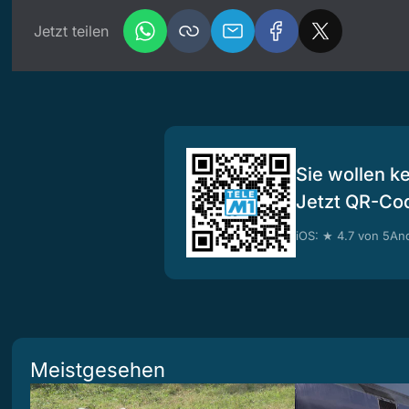
Jetzt teilen
Sie wollen k
Jetzt QR-Co
iOS: ★ 4.7 von 5
And
Meistgesehen