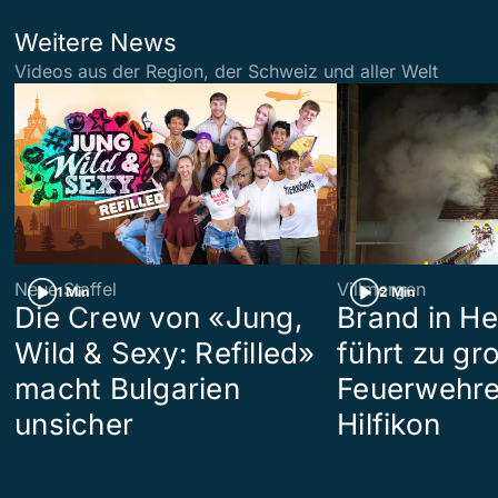
Weitere News
Videos aus der Region, der Schweiz und aller Welt
Neue Staffel
Villmergen
1 Min
2 Min
Die Crew von «Jung,
Brand in H
Wild & Sexy: Refilled»
führt zu g
macht Bulgarien
Feuerwehre
unsicher
Hilfikon