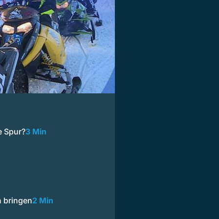
e Spur?
3 Min
n bringen
2 Min