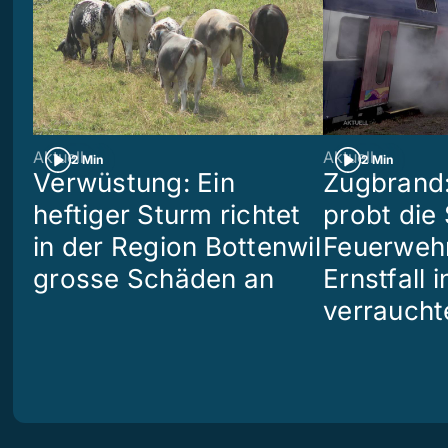
Aktuell
Aktuell
2 Min
2 Min
Verwüstung: Ein
Zugbrand:
heftiger Sturm richtet
probt die
in der Region Bottenwil
Feuerweh
grosse Schäden an
Ernstfall 
verraucht