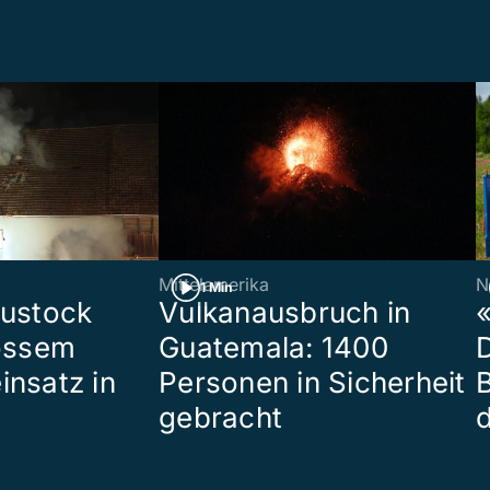
Mittelamerika
N
1 Min
eustock
Vulkanausbruch in
«
rossem
Guatemala: 1400
insatz in
Personen in Sicherheit
gebracht