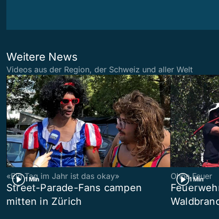
Weitere News
Videos aus der Region, der Schweiz und aller Welt
«Ein Tag im Jahr ist das okay»
Ohne Feuer
1 Min
1 Min
Street-Parade-Fans campen
Feuerwehr 
mitten in Zürich
Waldbrand