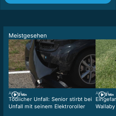
Meistgesehen
Aktuell
Aktuell
2 Min
2 Min
Tödlicher Unfall: Senior stirbt bei
Eingefa
Unfall mit seinem Elektroroller
Wallaby