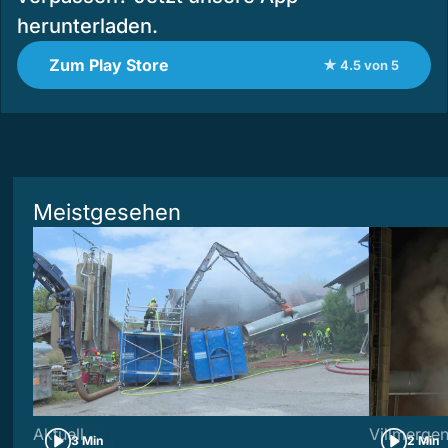
herunterladen.
Zum Play Store
★ 4.5 von 5
Meistgesehen
Aktuell
Villmerge
3 Min
2 Min