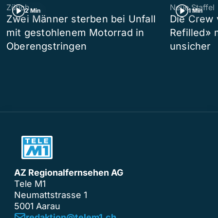
Zürich
Neue Staffel
2 Min
1 Min
Zwei Männer sterben bei Unfall
Die Crew 
mit gestohlenem Motorrad in
Refilled»
Oberengstringen
unsicher
AZ Regionalfernsehen AG
Tele M1
Neumattstrasse 1
5001 Aarau
redaktion@telem1.ch