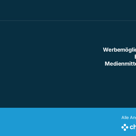
Werbemögli
Medienmitt
Alle A