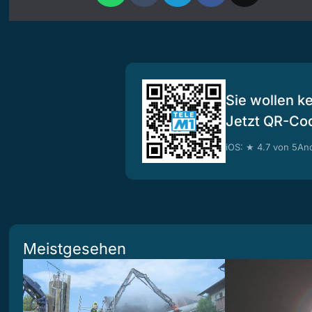
Sie wollen k
Jetzt QR-Co
iOS: ★ 4.7 von 5
And
Meistgesehen