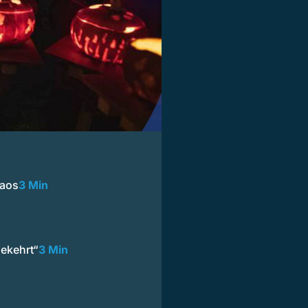
haos
3 Min
ekehrt“
3 Min