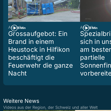
Aktuell
Aktuell
3 Min
2 Min
Grossaufgebot: Ein
Spezialbri
Brand in einem
sich in u
Heustock in Hilfikon
am besten
beschäftigt die
partielle
Feuerwehr die ganze
Sonnenfin
Nacht
vorbereit
Weitere News
Videos aus der Region, der Schweiz und aller Welt