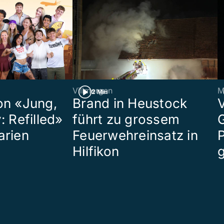
Villmergen
M
2 Min
on «Jung,
Brand in Heustock
: Refilled»
führt zu grossem
arien
Feuerwehreinsatz in
P
Hilfikon