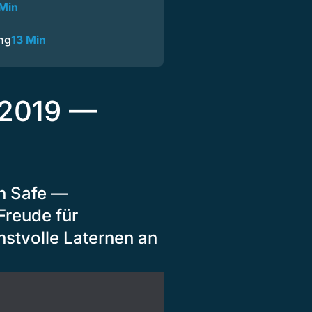
 Min
ng
13 Min
 2019 —
n Safe —
Freude für
tvolle Laternen an