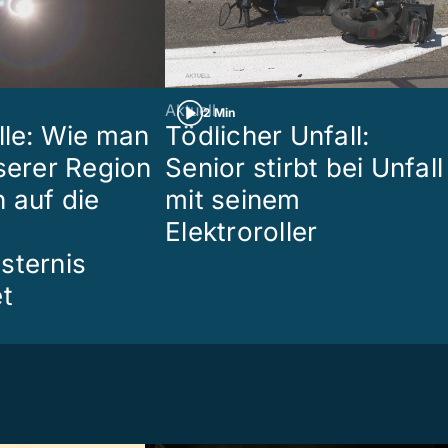
Aktuell
2 Min
lle: Wie man
Tödlicher Unfall:
nserer Region
Senior stirbt bei Unfall
 auf die
mit seinem
Elektroroller
sternis
et