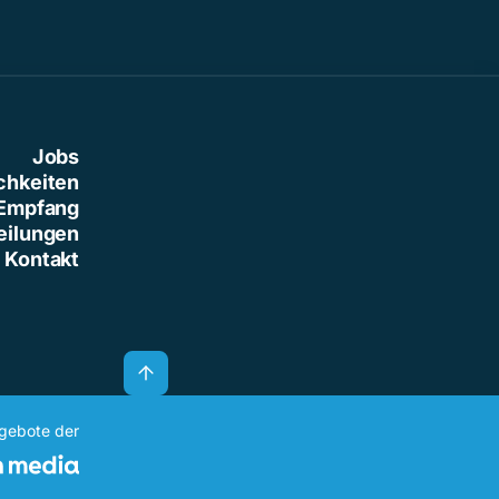
Jobs
chkeiten
Empfang
eilungen
Kontakt
ngebote der