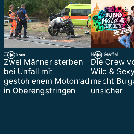
Zürich
Neue Staffel
2 Min
1 Min
Zwei Männer sterben
Die Crew v
bei Unfall mit
Wild & Sexy
gestohlenem Motorrad
macht Bulg
in Oberengstringen
unsicher