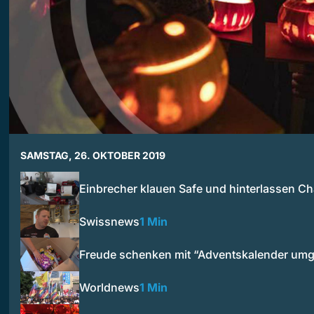
SAMSTAG, 26. OKTOBER 2019
Einbrecher klauen Safe und hinterlassen C
Swissnews
1 Min
Freude schenken mit “Adventskalender umg
Worldnews
1 Min