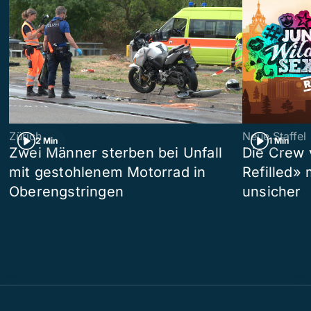
Zürich
Neue Staffel
2 Min
1 Min
Zwei Männer sterben bei Unfall
Die Crew 
mit gestohlenem Motorrad in
Refilled»
Oberengstringen
unsicher