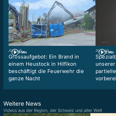
Aktuell
Aktuell
3 Min
2 Min
Grossaufgebot: Ein Brand in
Spezialb
einem Heustock in Hilfikon
unserer
beschäftigt die Feuerwehr die
partiell
ganze Nacht
vorberei
Weitere News
Videos aus der Region, der Schweiz und aller Welt