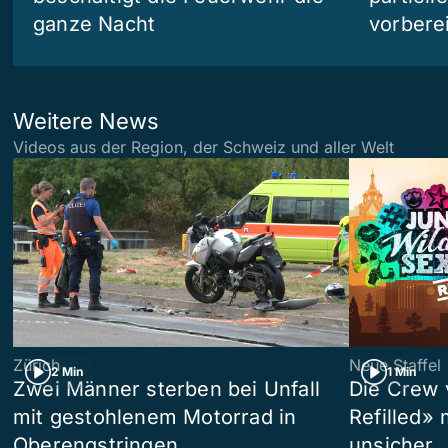
ganze Nacht
vorberei
Weitere News
Videos aus der Region, der Schweiz und aller Welt
Zürich
Neue Staffel
2 Min
1 Min
Zwei Männer sterben bei Unfall
Die Crew 
mit gestohlenem Motorrad in
Refilled»
Oberengstringen
unsicher