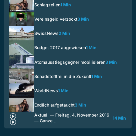
Schlagzeilen
1 Min
Vereinsgeld verzockt
3 Min
SwissNews
2 Min
Budget 2017 abgewiesen
1 Min
Atomausstiegsgegner mobilisieren
3 Min
Schadstofffrei in die Zukunft
1 Min
WorldNews
1 Min
Endlich aufgetaucht
3 Min
Aktuell — Freitag, 4. November 2016
14 Min
— Ganze…