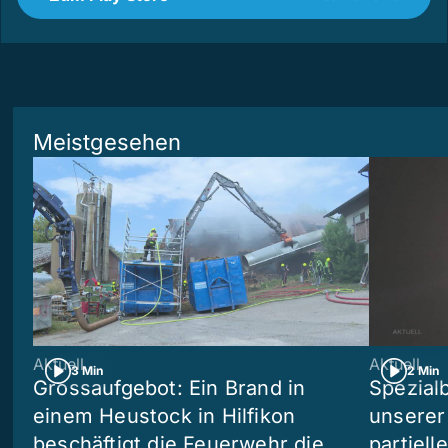
Meistgesehen
Aktuell
Aktuell
3 Min
2 Min
Grossaufgebot: Ein Brand in
Spezialb
einem Heustock in Hilfikon
unserer
beschäftigt die Feuerwehr die
partiell