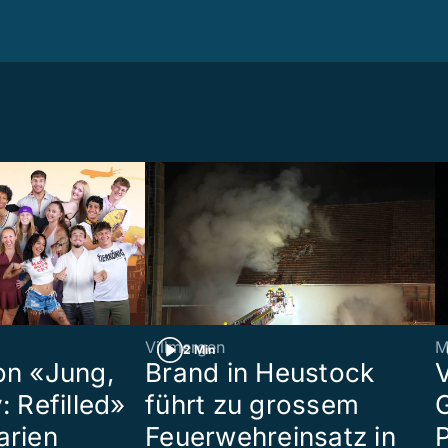
Villmergen
M
2 Min
on «Jung,
Brand in Heustock
: Refilled»
führt zu grossem
arien
Feuerwehreinsatz in
P