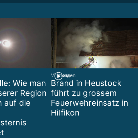
Villmergen
2 Min
lle: Wie man
Brand in Heustock
nserer Region
führt zu grossem
 auf die
Feuerwehreinsatz in
Hilfikon
sternis
et