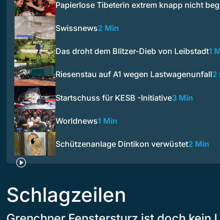
Papierlose Tibeterin extrem knapp nicht be
Swissnews
2 Min
Das droht dem Blitzer-Dieb von Leibstadt
1 
Riesenstau auf A1 wegen Lastwagenunfall
2
Startschuss für KESB -Initiative
3 Min
Worldnews
1 Min
Schützenanlage Dintikon verwüstet
2 Min
Schlagzeilen
Grenchner Fenstersturz ist doch kein U