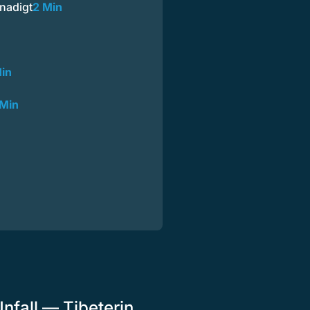
gnadigt
2 Min
Min
 Min
nfall — Tibeterin