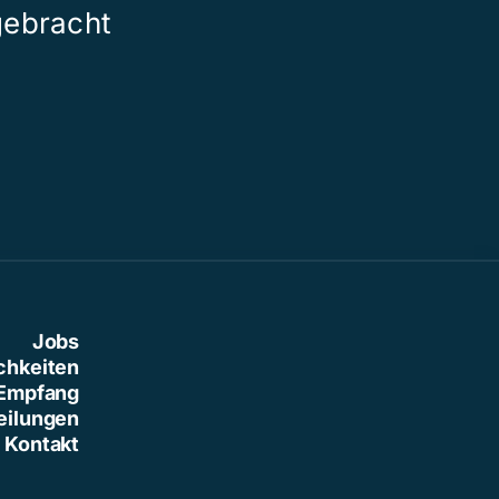
gebracht
der grossen 
Jobs
chkeiten
Empfang
eilungen
Kontakt