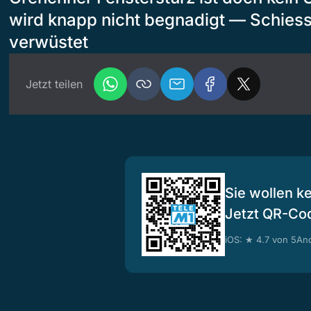
wird knapp nicht begnadigt — Schiess
verwüstet
Jetzt teilen
Sie wollen k
Jetzt QR-Co
iOS: ★ 4.7 von 5
And