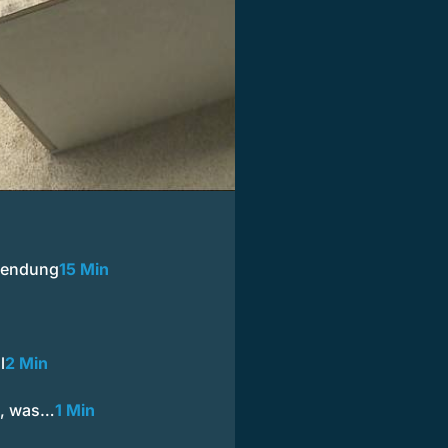
 Sendung
15 Min
l
2 Min
in, was…
1 Min