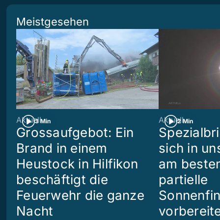
Meistgesehen
Aktuell
Aktuell
3 Min
2 Min
Grossaufgebot: Ein
Spezialbri
Brand in einem
sich in u
Heustock in Hilfikon
am besten
beschäftigt die
partielle
Feuerwehr die ganze
Sonnenfin
Nacht
vorbereit