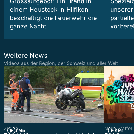
Grossaufgebot: Ein Brand in
Spezialb
einem Heustock in Hilfikon
unserer
beschäftigt die Feuerwehr die
partiell
ganze Nacht
vorberei
Weitere News
Videos aus der Region, der Schweiz und aller Welt
Zürich
Neue Staffel
2 Min
1 Min