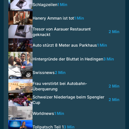
Schlagzeilen
1 Min
Hanery Amman ist tot
1 Min
Tresor von Aarauer Restaurant
2 Min
geknackt
Auto stürzt 8 Meter aus Parkhaus
1 Min
Hintergründe der Bluttat in Hedingen
3 Min
Swissnews
2 Min
Frau verstirbt bei Autobahn-
2 Min
Überquerung
Schweizer Niederlage beim Spengler
2 Min
Cup
Worldnews
1 Min
Tollpatsch Teil 1
3 Min