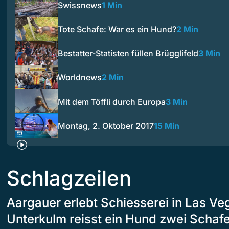
Swissnews
1 Min
Tote Schafe: War es ein Hund?
2 Min
Bestatter-Statisten füllen Brügglifeld
3 Min
Worldnews
2 Min
Mit dem Töffli durch Europa
3 Min
Montag, 2. Oktober 2017
15 Min
Schlagzeilen
Aargauer erlebt Schiesserei in Las Ve
Unterkulm reisst ein Hund zwei Schaf