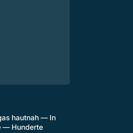
gas hautnah — In
e — Hunderte