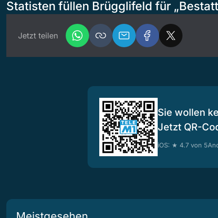
Statisten füllen Brügglifeld für „Bestat
Jetzt teilen
Sie wollen k
Jetzt QR-Co
iOS: ★ 4.7 von 5
And
Meistgesehen