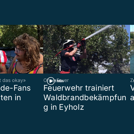
st das okay»
Ohne Feuer
Z
1 Min
ade-Fans
Feuerwehr trainiert
ten in
Waldbrandbekämpfun
a
g in Eyholz