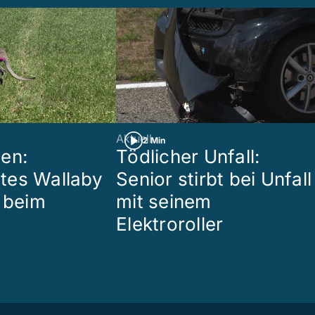
Aktuell
2 Min
en:
Tödlicher Unfall:
tes Wallaby
Senior stirbt bei Unfall
r beim
mit seinem
Elektroroller