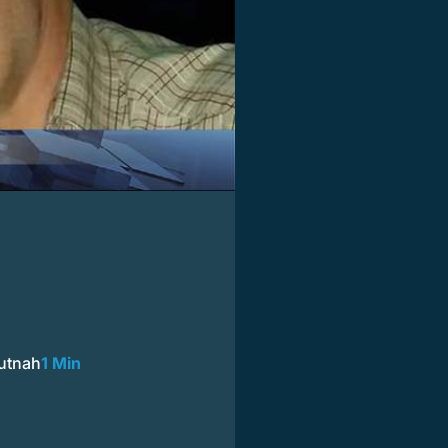
autnah
1 Min