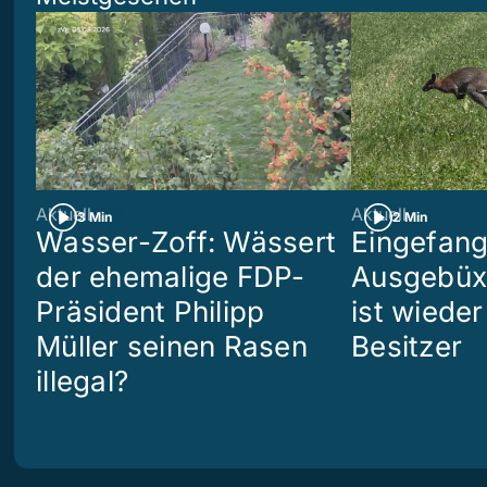
Aktuell
Aktuell
3 Min
2 Min
Wasser-Zoff: Wässert
Eingefang
der ehemalige FDP-
Ausgebüx
Präsident Philipp
ist wiede
Müller seinen Rasen
Besitzer
illegal?