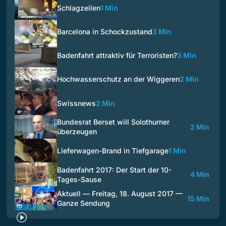
Schlagzeilen
1 Min
Barcelona in Schockzustand
3 Min
Badenfahrt attraktiv für Terroristen?
3 Min
Hochwasserschutz an der Wiggeren
2 Min
Swissnews
2 Min
Bundesrat Berset will Solothurner
2 Min
überzeugen
Lieferwagen-Brand in Tiefgarage
1 Min
Badenfahrt 2017: Der Start der 10-
4 Min
Tages-Sause
Aktuell — Freitag, 18. August 2017 —
15 Min
Ganze Sendung