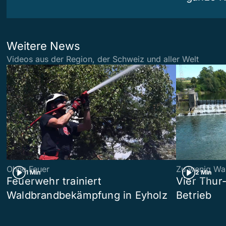
Weitere News
Videos aus der Region, der Schweiz und aller Welt
Ohne Feuer
Zu wenig Wa
1 Min
2 Min
Feuerwehr trainiert
Vier Thur
Waldbrandbekämpfung in Eyholz
Betrieb