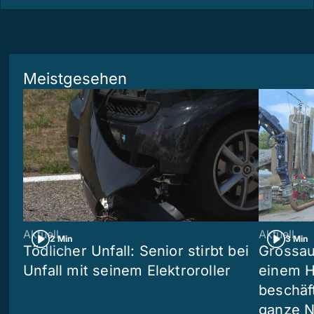
Meistgesehen
Aktuell
Aktuell
2 Min
3 Min
Tödlicher Unfall: Senior stirbt bei
Grossau
Unfall mit seinem Elektroroller
einem H
beschäf
ganze N