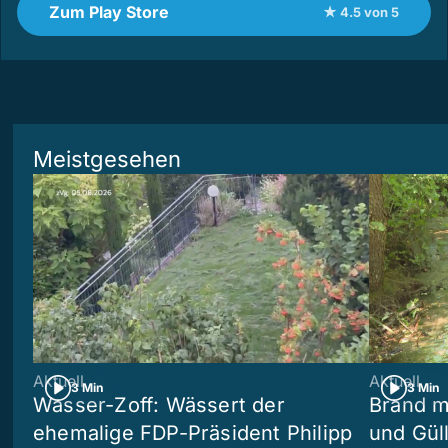
Zum Play Store
★ 4.5 von 5
Meistgesehen
Aktuell
Aktuell
3 Min
3 Min
Wasser-Zoff: Wässert der
Brand m
ehemalige FDP-Präsident Philipp
und Güll