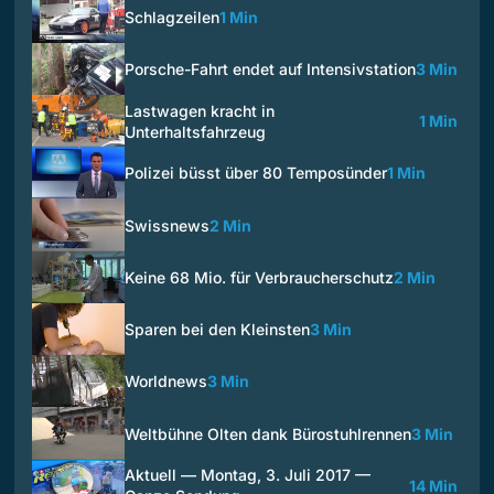
Schlagzeilen
1 Min
Porsche-Fahrt endet auf Intensivstation
3 Min
Lastwagen kracht in
1 Min
Unterhaltsfahrzeug
Polizei büsst über 80 Temposünder
1 Min
Swissnews
2 Min
Keine 68 Mio. für Verbraucherschutz
2 Min
Sparen bei den Kleinsten
3 Min
Worldnews
3 Min
Weltbühne Olten dank Bürostuhlrennen
3 Min
Aktuell — Montag, 3. Juli 2017 —
14 Min