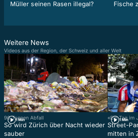
Müller seinen Rasen illegal?
Fische 
Weitere News
Videos aus der Region, der Schweiz und aller Welt
90 Tonnen Abfall
«Ein Tag im 
1 Min
1 Min
So wird Zürich über Nacht wieder
Street-P
sauber
mitten in 