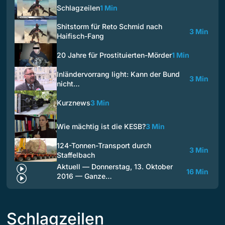
Schlagzeilen
1 Min
Shitstorm für Reto Schmid nach
3 Min
Haifisch-Fang
20 Jahre für Prostituierten-Mörder
1 Min
Inländervorrang light: Kann der Bund
3 Min
nicht…
Kurznews
3 Min
Wie mächtig ist die KESB?
3 Min
124-Tonnen-Transport durch
3 Min
Staffelbach
Aktuell — Donnerstag, 13. Oktober
16 Min
2016 — Ganze…
Schlagzeilen