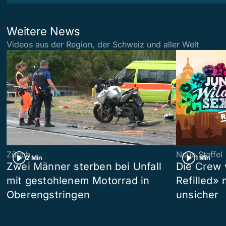
Weitere News
Videos aus der Region, der Schweiz und aller Welt
Zürich
Neue Staffel
2 Min
1 Min
Zwei Männer sterben bei Unfall
Die Crew 
mit gestohlenem Motorrad in
Refilled»
Oberengstringen
unsicher