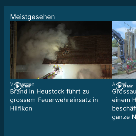
Meistgesehen
Villmergen
Aktuell
2 Min
3 Min
Brand in Heustock führt zu
Grossau
grossem Feuerwehreinsatz in
einem H
Hilfikon
beschäf
ganze N