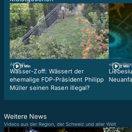
Aktuell
«AstroWe
3 Min
2 Min
Wasser-Zoff: Wässert der
Liebeslu
ehemalige FDP-Präsident Philipp
Neuanf
Müller seinen Rasen illegal?
Weitere News
Videos aus der Region, der Schweiz und aller Welt