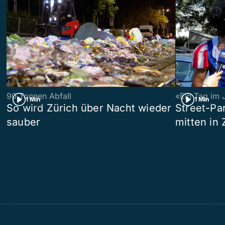
90 Tonnen Abfall
«Ein Tag im 
1 Min
1 Min
So wird Zürich über Nacht wieder
Street-P
sauber
mitten in 