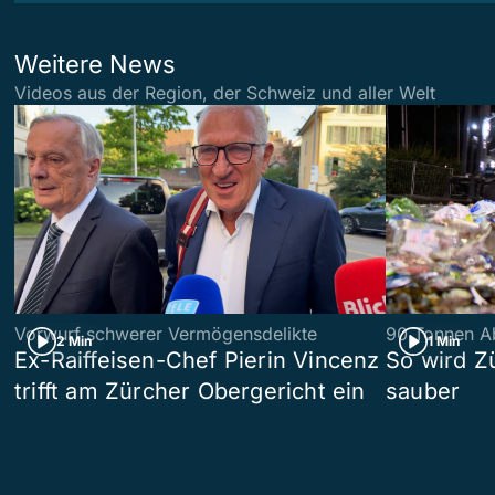
Weitere News
Videos aus der Region, der Schweiz und aller Welt
Vorwurf schwerer Vermögensdelikte
90 Tonnen Ab
2 Min
1 Min
Ex-Raiffeisen-Chef Pierin Vincenz
So wird Z
trifft am Zürcher Obergericht ein
sauber