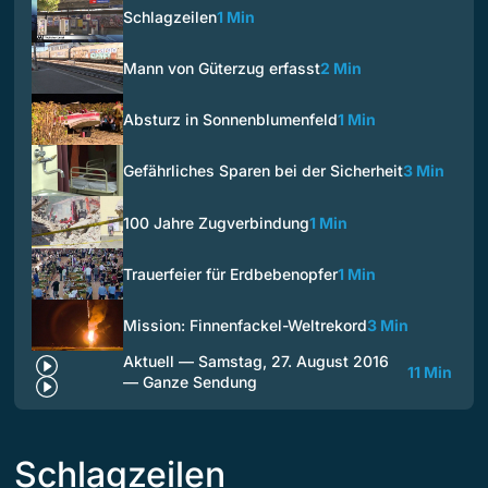
Schlagzeilen
1 Min
Mann von Güterzug erfasst
2 Min
Absturz in Sonnenblumenfeld
1 Min
Gefährliches Sparen bei der Sicherheit
3 Min
100 Jahre Zugverbindung
1 Min
Trauerfeier für Erdbebenopfer
1 Min
Mission: Finnenfackel-Weltrekord
3 Min
Aktuell — Samstag, 27. August 2016
11 Min
— Ganze Sendung
Schlagzeilen