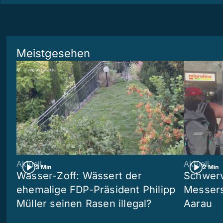
Meistgesehen
Aktuell
Aktuell
3 Min
2 Min
Wasser-Zoff: Wässert der
Schwerv
ehemalige FDP-Präsident Philipp
Messers
Müller seinen Rasen illegal?
Aarau