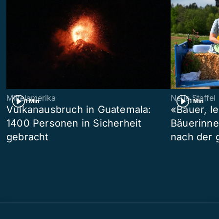
Mittelamerika
Neue Staffel
1 Min
1 Min
Vulkanausbruch in Guatemala:
«Bauer, l
1400 Personen in Sicherheit
Bäuerinne
gebracht
nach der 