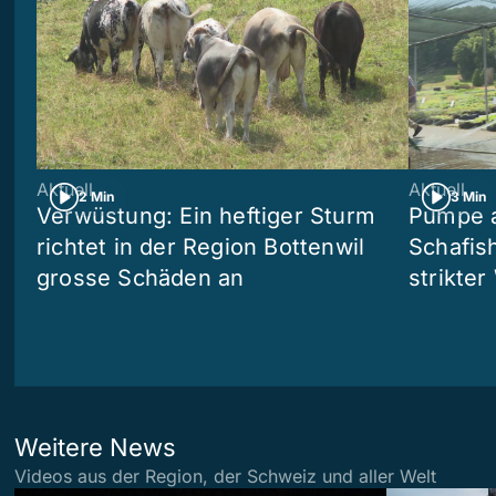
Aktuell
Aktuell
2 Min
3 Min
Verwüstung: Ein heftiger Sturm
Pumpe a
richtet in der Region Bottenwil
Schafis
grosse Schäden an
strikte
Weitere News
Videos aus der Region, der Schweiz und aller Welt