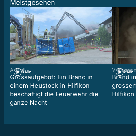
Meistgesehen
Aktuell
Villmerge
3 Min
2 Min
Grossaufgebot: Ein Brand in
Brand i
einem Heustock in Hilfikon
grossem
beschäftigt die Feuerwehr die
Hilfikon
ganze Nacht