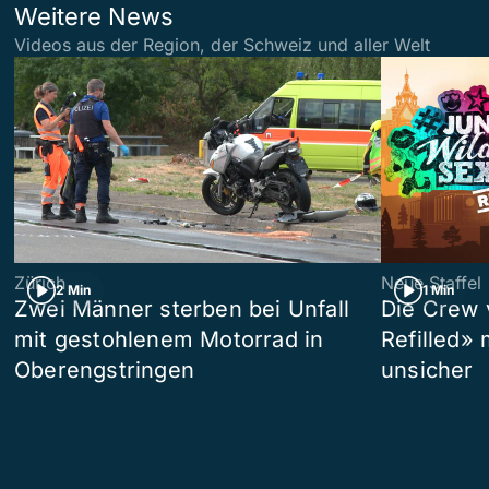
Weitere News
Videos aus der Region, der Schweiz und aller Welt
Zürich
Neue Staffel
2 Min
1 Min
Zwei Männer sterben bei Unfall
Die Crew 
mit gestohlenem Motorrad in
Refilled»
Oberengstringen
unsicher