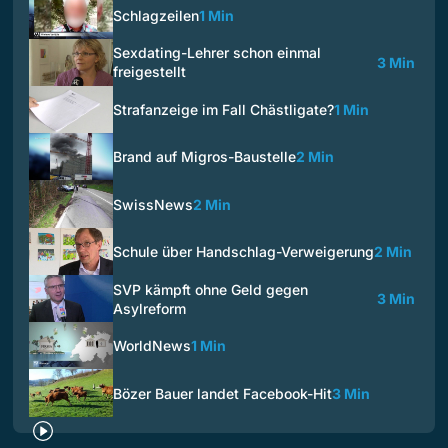
Schlagzeilen
1 Min
Sexdating-Lehrer schon einmal
3 Min
freigestellt
Strafanzeige im Fall Chästligate?
1 Min
Brand auf Migros-Baustelle
2 Min
SwissNews
2 Min
Schule über Handschlag-Verweigerung
2 Min
SVP kämpft ohne Geld gegen
3 Min
Asylreform
WorldNews
1 Min
Bözer Bauer landet Facebook-Hit
3 Min