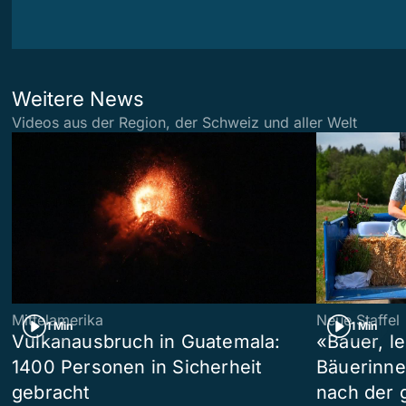
Weitere News
Videos aus der Region, der Schweiz und aller Welt
Mittelamerika
Neue Staffel
1 Min
1 Min
Vulkanausbruch in Guatemala:
«Bauer, l
1400 Personen in Sicherheit
Bäuerinne
gebracht
nach der 