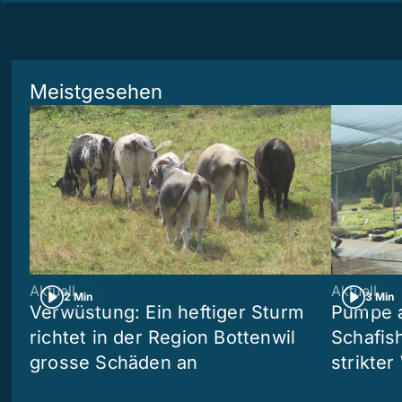
Meistgesehen
Aktuell
Aktuell
2 Min
3 Min
Verwüstung: Ein heftiger Sturm
Pumpe a
richtet in der Region Bottenwil
Schafis
grosse Schäden an
strikte