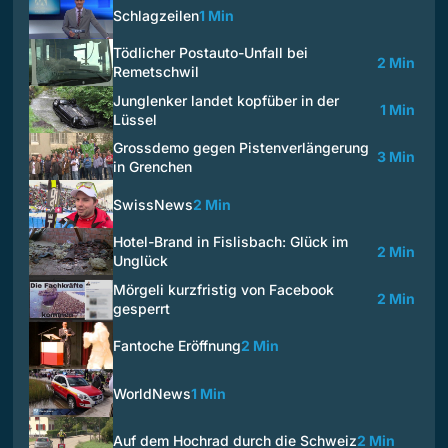
Schlagzeilen
1 Min
Tödlicher Postauto-Unfall bei
2 Min
Remetschwil
Junglenker landet kopfüber in der
1 Min
Lüssel
Grossdemo gegen Pistenverlängerung
3 Min
in Grenchen
SwissNews
2 Min
Hotel-Brand in Fislisbach: Glück im
2 Min
Unglück
Mörgeli kurzfristig von Facebook
2 Min
gesperrt
Fantoche Eröffnung
2 Min
WorldNews
1 Min
Auf dem Hochrad durch die Schweiz
2 Min