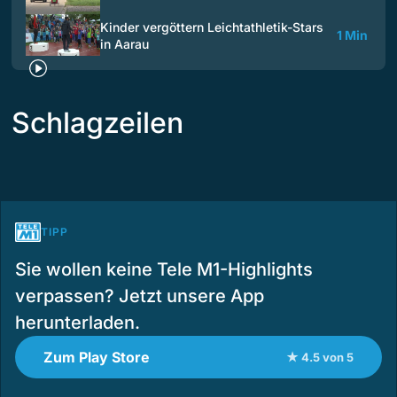
Kinder vergöttern Leichtathletik-Stars
1 Min
in Aarau
Schlagzeilen
TIPP
Sie wollen keine Tele M1-Highlights
verpassen? Jetzt unsere App
herunterladen.
Zum Play Store
★ 4.5 von 5