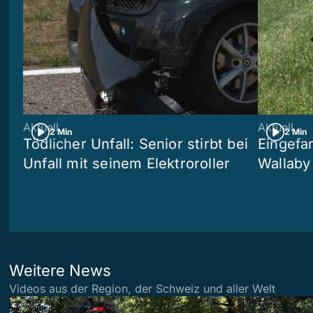
Aktuell
Aktuell
2 Min
2 Min
Tödlicher Unfall: Senior stirbt bei
Eingefa
Unfall mit seinem Elektroroller
Wallaby
Weitere News
Videos aus der Region, der Schweiz und aller Welt