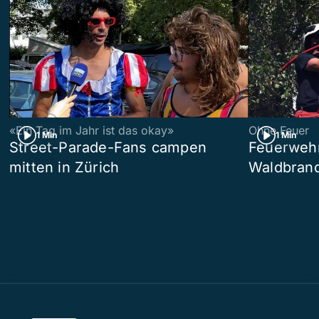
«Ein Tag im Jahr ist das okay»
Ohne Feuer
1 Min
1 Min
Street-Parade-Fans campen
Feuerwehr 
mitten in Zürich
Waldbrand