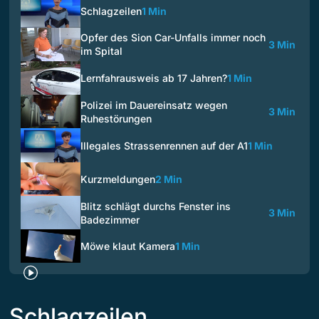
Schlagzeilen
1 Min
Opfer des Sion Car-Unfalls immer noch
3 Min
im Spital
Lernfahrausweis ab 17 Jahren?
1 Min
Polizei im Dauereinsatz wegen
3 Min
Ruhestörungen
Illegales Strassenrennen auf der A1
1 Min
Kurzmeldungen
2 Min
Blitz schlägt durchs Fenster ins
3 Min
Badezimmer
Möwe klaut Kamera
1 Min
Schlagzeilen