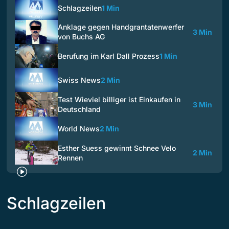
Schlagzeilen
1 Min
Anklage gegen Handgrantatenwerfer
3 Min
von Buchs AG
Berufung im Karl Dall Prozess
1 Min
Swiss News
2 Min
Test Wieviel billiger ist Einkaufen in
3 Min
Deutschland
World News
2 Min
Esther Suess gewinnt Schnee Velo
2 Min
Rennen
Schlagzeilen