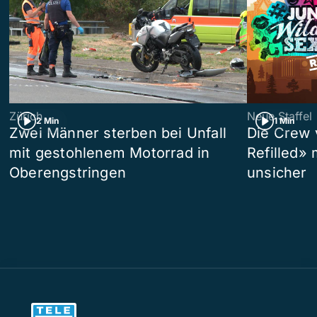
Zürich
Neue Staffel
2 Min
1 Min
Zwei Männer sterben bei Unfall
Die Crew 
mit gestohlenem Motorrad in
Refilled»
Oberengstringen
unsicher