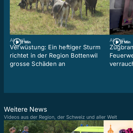
Aktuell
Aktuell
2 Min
2 Min
Verwüstung: Ein heftiger Sturm
Zugbran
richtet in der Region Bottenwil
Feuerwe
grosse Schäden an
verrauc
Weitere News
Videos aus der Region, der Schweiz und aller Welt