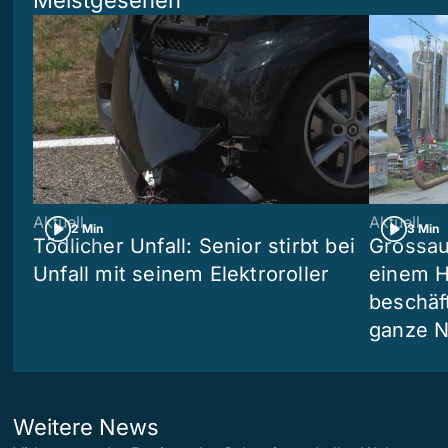
Meistgesehen
Aktuell
Aktuell
2 Min
3 Min
Tödlicher Unfall: Senior stirbt bei
Grossau
Unfall mit seinem Elektroroller
einem H
beschäf
ganze N
Weitere News