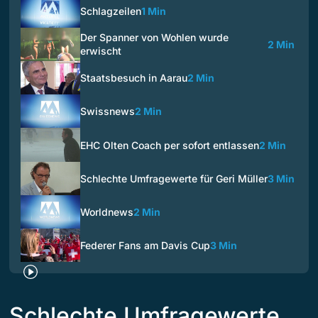
Schlagzeilen
1 Min
Der Spanner von Wohlen wurde
2 Min
erwischt
Staatsbesuch in Aarau
2 Min
Swissnews
2 Min
EHC Olten Coach per sofort entlassen
2 Min
Schlechte Umfragewerte für Geri Müller
3 Min
Worldnews
2 Min
Federer Fans am Davis Cup
3 Min
Schlechte Umfragewerte