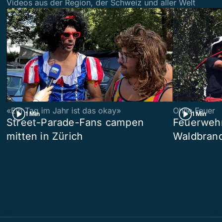
Videos aus der Region, der Schweiz und aller Welt
«Ein Tag im Jahr ist das okay»
Ohne Feuer
1 Min
1 Min
Street-Parade-Fans campen
Feuerwehr 
mitten in Zürich
Waldbrand