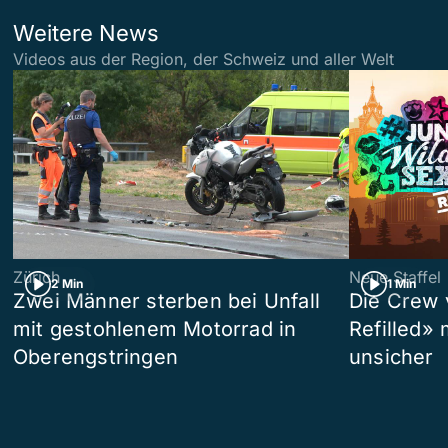
Weitere News
Videos aus der Region, der Schweiz und aller Welt
Zürich
Neue Staffel
2 Min
1 Min
Zwei Männer sterben bei Unfall
Die Crew 
mit gestohlenem Motorrad in
Refilled»
Oberengstringen
unsicher