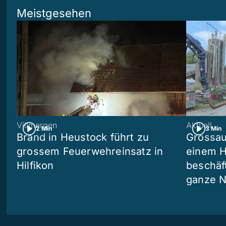
Meistgesehen
Villmergen
Aktuell
2 Min
3 Min
Brand in Heustock führt zu
Grossau
grossem Feuerwehreinsatz in
einem H
Hilfikon
beschäf
ganze N