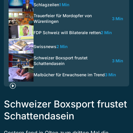
Schlagzeilen
1 Min
Trauerfeier für Mordopfer von
3 Min
Würenlingen
FDP Schweiz will Bilaterale retten
2 Min
Swissnews
2 Min
Schweizer Boxsport frustet
3 Min
Schattendasein
Malbücher für Erwachsene im Trend
3 Min
Schweizer Boxsport frustet
Schattendasein
Gestern fand in Olten zum dritten Mal die