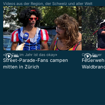
Videos aus der Region, der Schweiz und aller Welt
«Ein Tag im Jahr ist das okay»
Ohne Feuer
1 Min
1 Min
Street-Parade-Fans campen
Feuerwehr 
mitten in Zürich
Waldbrand