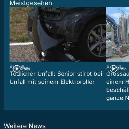
Meistgesehen
Aktuell
Aktuell
2 Min
3 Min
Tödlicher Unfall: Senior stirbt bei
Grossau
Unfall mit seinem Elektroroller
einem H
beschäf
ganze N
Weitere News