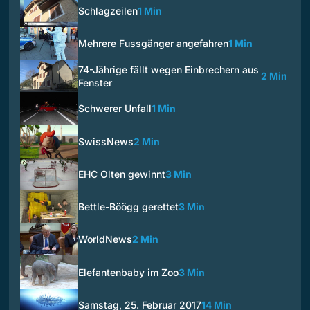
Schlagzeilen
1 Min
Mehrere Fussgänger angefahren
1 Min
74-Jährige fällt wegen Einbrechern aus
2 Min
Fenster
Schwerer Unfall
1 Min
SwissNews
2 Min
EHC Olten gewinnt
3 Min
Bettle-Böögg gerettet
3 Min
WorldNews
2 Min
Elefantenbaby im Zoo
3 Min
Samstag, 25. Februar 2017
14 Min