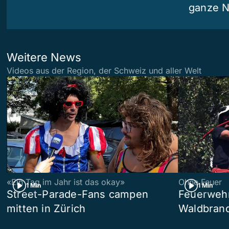
ganze N
Weitere News
Videos aus der Region, der Schweiz und aller Welt
«Ein Tag im Jahr ist das okay»
Ohne Feuer
1 Min
1 Min
Street-Parade-Fans campen
Feuerwehr 
mitten in Zürich
Waldbrand