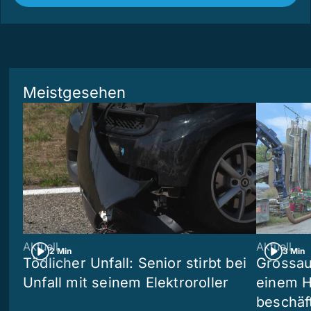
Meistgesehen
Aktuell
Aktuell
2 Min
3 Min
Tödlicher Unfall: Senior stirbt bei
Grossau
Unfall mit seinem Elektroroller
einem H
beschäf