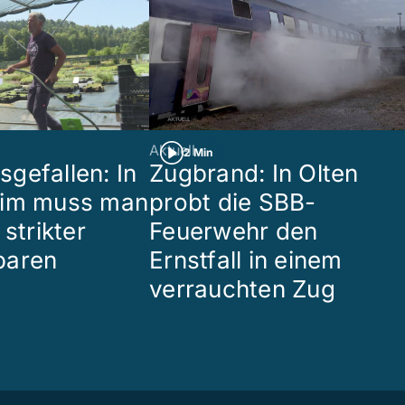
Aktuell
2 Min
gefallen: In
Zugbrand: In Olten
eim muss man
probt die SBB-
 strikter
Feuerwehr den
paren
Ernstfall in einem
verrauchten Zug