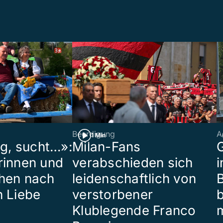
Beerdigung
A
1 Min
ig, sucht…»:
Milan-Fans
G
rinnen und
verabschieden sich
i
hen nach
leidenschaftlich von
B
n Liebe
verstorbener
Klublegende Franco