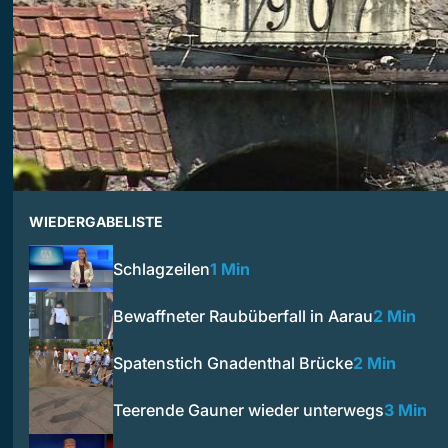
WIEDERGABELISTE
Schlagzeilen
1 Min
Bewaffneter Raubüberfall in Aarau
2 Min
Spatenstich Gnadenthal Brücke
2 Min
Teerende Gauner wieder unterwegs
3 Min