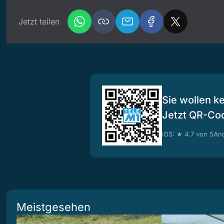
Jetzt teilen
Sie wollen k
Jetzt QR-Co
iOS: ★ 4.7 von 5
And
Meistgesehen