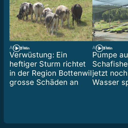
Aktuell
Aktuell
2 Min
3 Min
Verwüstung: Ein
Pumpe aus
heftiger Sturm richtet
Schafish
in der Region Bottenwil
jetzt noch
grosse Schäden an
Wasser s