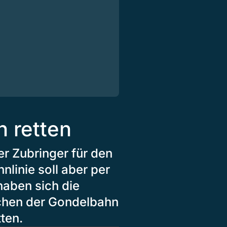
n retten
er Zubringer für den
linie soll aber per
aben sich die
ichen der Gondelbahn
ten.