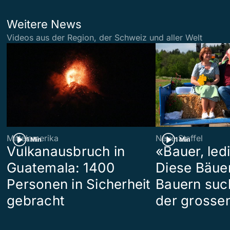
Weitere News
Videos aus der Region, der Schweiz und aller Welt
Mittelamerika
Neue Staffel
1 Min
1 Min
Vulkanausbruch in
«Bauer, led
Guatemala: 1400
Diese Bäue
Personen in Sicherheit
Bauern suc
gebracht
der grosse