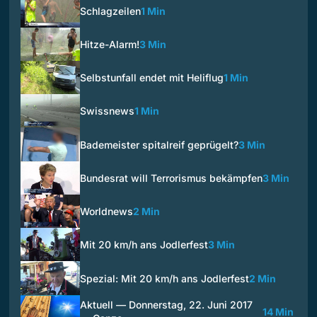
Schlagzeilen
1 Min
Hitze-Alarm!
3 Min
Selbstunfall endet mit Heliflug
1 Min
Swissnews
1 Min
Bademeister spitalreif geprügelt?
3 Min
Bundesrat will Terrorismus bekämpfen
3 Min
Worldnews
2 Min
Mit 20 km/h ans Jodlerfest
3 Min
Spezial: Mit 20 km/h ans Jodlerfest
2 Min
Aktuell — Donnerstag, 22. Juni 2017
14 Min