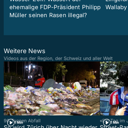
ehemalige FDP-Präsident Philipp
Wallaby
Müller seinen Rasen illegal?
Weitere News
Videos aus der Region, der Schweiz und aller Welt
90 Tonnen Abfall
«Ein Tag im 
1 Min
1 Min
So wird Zürich über Nacht wieder
Street-P