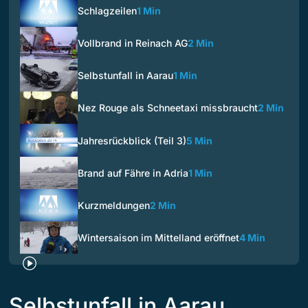
Schlagzeilen
1 Min
Vollbrand in Reinach AG
2 Min
Selbstunfall in Aarau
1 Min
Nez Rouge als Schneetaxi missbraucht
2 Min
Jahresrückblick (Teil 3)
5 Min
Brand auf Fähre in Adria
1 Min
Kurzmeldungen
2 Min
Wintersaison im Mittelland eröffnet
4 Min
Selbstunfall in Aarau