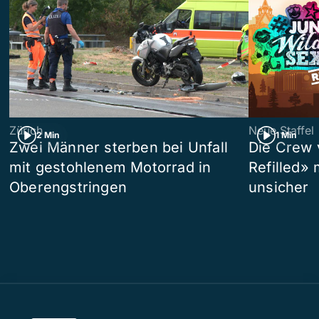
Zürich
Neue Staffel
2 Min
1 Min
Zwei Männer sterben bei Unfall
Die Crew 
mit gestohlenem Motorrad in
Refilled»
Oberengstringen
unsicher