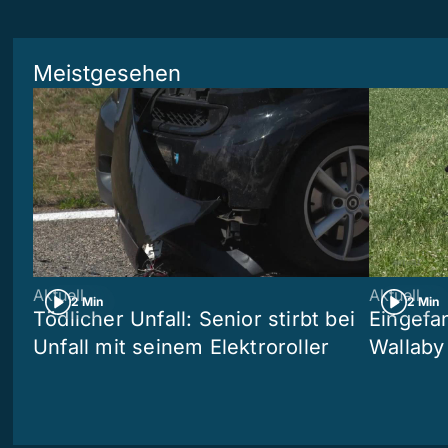
Meistgesehen
Aktuell
Aktuell
2 Min
2 Min
Tödlicher Unfall: Senior stirbt bei
Eingefa
Unfall mit seinem Elektroroller
Wallaby