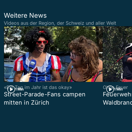
Weitere News
Videos aus der Region, der Schweiz und aller Welt
«Ein Tag im Jahr ist das okay»
Ohne Feuer
1 Min
1 Min
Street-Parade-Fans campen
Feuerwehr 
mitten in Zürich
Waldbrand