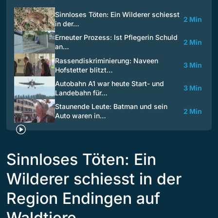
Sinnloses Töten: Ein Wilderer schiesst
2 Min
in der…
Erneuter Prozess: Ist Pflegerin Schuld
2 Min
an…
Rassendiskriminierung: Naveen
3 Min
Hofstetter blitzt…
Autobahn A1 war heute Start- und
3 Min
Landebahn für…
Staunende Leute: Batman und sein
2 Min
Auto waren in…
Sinnloses Töten: Ein
Wilderer schiesst in der
Region Endingen auf
Waldtiere