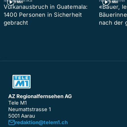
1 Min
1 Min
Vulkanausbruch in Guatemala:
«Bauer, l
1400 Personen in Sicherheit
Bäuerinne
gebracht
nach der 
AZ Regionalfernsehen AG
Tele M1
Neumattstrasse 1
5001 Aarau
redaktion@telem1.ch