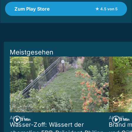
Zum Play Store
★ 4.5 von 5
Meistgesehen
Aktuell
Aktuell
3 Min
3 Min
Wasser-Zoff: Wässert der
Brand m