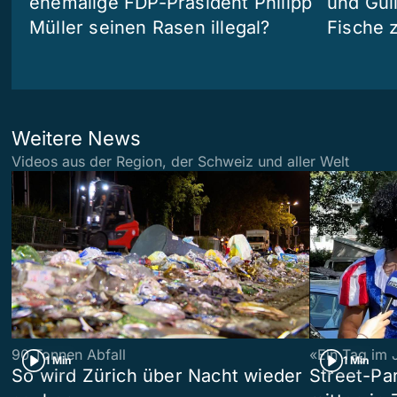
ehemalige FDP-Präsident Philipp
und Güll
Müller seinen Rasen illegal?
Fische 
Weitere News
Videos aus der Region, der Schweiz und aller Welt
90 Tonnen Abfall
«Ein Tag im 
1 Min
1 Min
So wird Zürich über Nacht wieder
Street-P