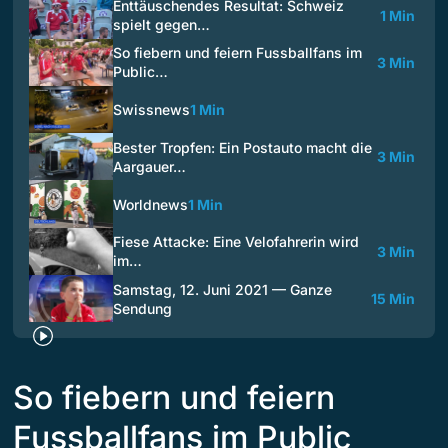
Enttäuschendes Resultat: Schweiz
1 Min
spielt gegen…
So fiebern und feiern Fussballfans im
3 Min
Public…
Swissnews
1 Min
Bester Tropfen: Ein Postauto macht die
3 Min
Aargauer…
Worldnews
1 Min
Fiese Attacke: Eine Velofahrerin wird
3 Min
im…
Samstag, 12. Juni 2021 — Ganze
15 Min
Sendung
So fiebern und feiern
Fussballfans im Public