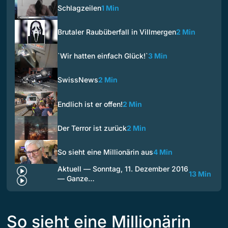
Schlagzeilen
1 Min
Brutaler Raubüberfall in Villmergen
2 Min
`Wir hatten einfach Glück!`
3 Min
SwissNews
2 Min
Endlich ist er offen!
2 Min
Der Terror ist zurück
2 Min
So sieht eine Millionärin aus
4 Min
Aktuell — Sonntag, 11. Dezember 2016
13 Min
— Ganze…
So sieht eine Millionärin