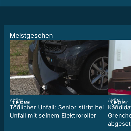
Meistgesehen
Aktuell
Aktuell
2 Min
3 Min
Tödlicher Unfall: Senior stirbt bei
Kandida
Unfall mit seinem Elektroroller
Grenchen
abgeset