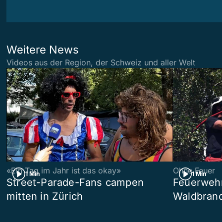
Weitere News
Videos aus der Region, der Schweiz und aller Welt
«Ein Tag im Jahr ist das okay»
Ohne Feuer
1 Min
1 Min
Street-Parade-Fans campen
Feuerwehr 
mitten in Zürich
Waldbrand