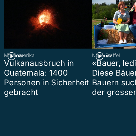
Mittelamerika
Neue Staffel
1 Min
1 Min
Vulkanausbruch in
«Bauer, led
Guatemala: 1400
Diese Bäue
Personen in Sicherheit
Bauern suc
gebracht
der grosse