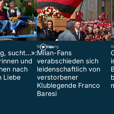
Beerdigung
A
1 Min
ig, sucht…»:
Milan-Fans
G
rinnen und
verabschieden sich
i
hen nach
leidenschaftlich von
B
n Liebe
verstorbener
Klublegende Franco
Baresi