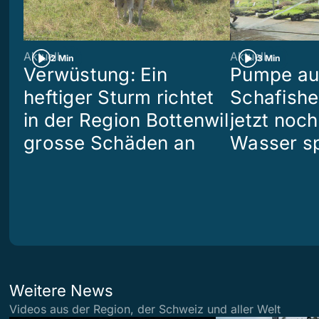
Aktuell
Aktuell
2 Min
3 Min
Verwüstung: Ein
Pumpe aus
heftiger Sturm richtet
Schafish
in der Region Bottenwil
jetzt noch
grosse Schäden an
Wasser s
Weitere News
Videos aus der Region, der Schweiz und aller Welt