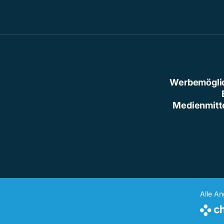
Werbemögli
Medienmitt
Alle A