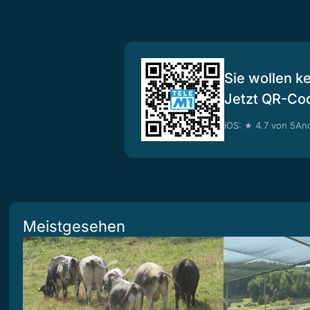
Sie wollen k
Jetzt QR-Co
iOS: ★ 4.7 von 5
And
Meistgesehen