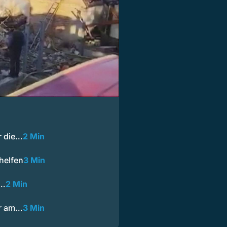
r die…
2 Min
helfen
3 Min
z…
2 Min
er am…
3 Min