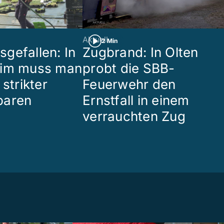
Aktuell
2 Min
gefallen: In
Zugbrand: In Olten
eim muss man
probt die SBB-
 strikter
Feuerwehr den
paren
Ernstfall in einem
verrauchten Zug