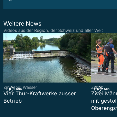
Weitere News
Videos aus der Region, der Schweiz und aller Welt
Zu wenig Wasser
Zürich
2 Min
2 Min
Vier Thur-Kraftwerke ausser
Zwei Männ
Betrieb
mit gesto
Oberengst