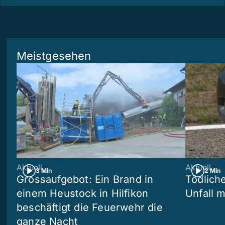
Meistgesehen
Aktuell
Aktuell
3 Min
2 Min
Grossaufgebot: Ein Brand in
Tödliche
einem Heustock in Hilfikon
Unfall m
beschäftigt die Feuerwehr die
ganze Nacht