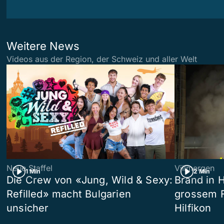
Weitere News
Videos aus der Region, der Schweiz und aller Welt
Neue Staffel
Villmergen
1 Min
2 Min
Die Crew von «Jung, Wild & Sexy:
Brand in 
Refilled» macht Bulgarien
grossem F
unsicher
Hilfikon