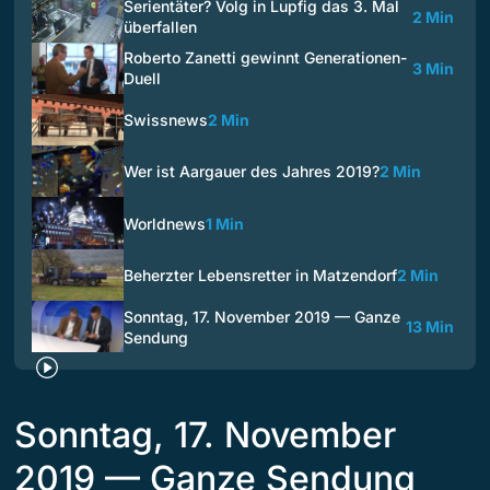
Serientäter? Volg in Lupfig das 3. Mal
2 Min
überfallen
Roberto Zanetti gewinnt Generationen-
3 Min
Duell
Swissnews
2 Min
Wer ist Aargauer des Jahres 2019?
2 Min
Worldnews
1 Min
Beherzter Lebensretter in Matzendorf
2 Min
Sonntag, 17. November 2019 — Ganze
13 Min
Sendung
Sonntag, 17. November
2019 — Ganze Sendung