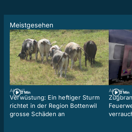
Meistgesehen
Aktuell
Aktuell
2 Min
2 Min
Verwüstung: Ein heftiger Sturm
Zugbran
richtet in der Region Bottenwil
Feuerwe
grosse Schäden an
verrauc