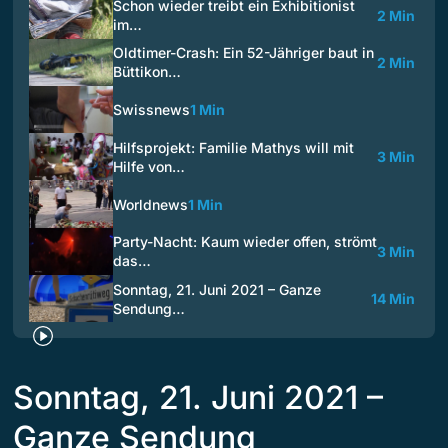
Schon wieder treibt ein Exhibitionist
2 Min
im…
Oldtimer-Crash: Ein 52-Jähriger baut in
2 Min
Büttikon…
Swissnews
1 Min
Hilfsprojekt: Familie Mathys will mit
3 Min
Hilfe von…
Worldnews
1 Min
Party-Nacht: Kaum wieder offen, strömt
3 Min
das…
Sonntag, 21. Juni 2021 – Ganze
14 Min
Sendung…
Sonntag, 21. Juni 2021 –
Ganze Sendung