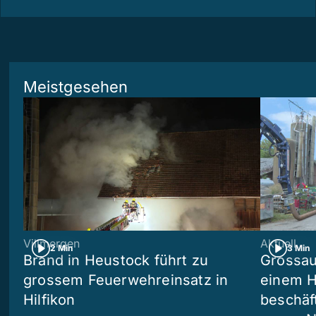
Meistgesehen
Villmergen
Aktuell
2 Min
3 Min
Brand in Heustock führt zu
Grossau
grossem Feuerwehreinsatz in
einem H
Hilfikon
beschäf