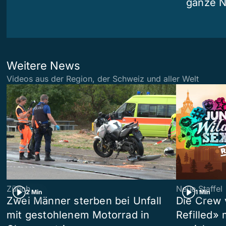
ganze N
Weitere News
Videos aus der Region, der Schweiz und aller Welt
Zürich
Neue Staffel
2 Min
1 Min
Zwei Männer sterben bei Unfall
Die Crew 
mit gestohlenem Motorrad in
Refilled»