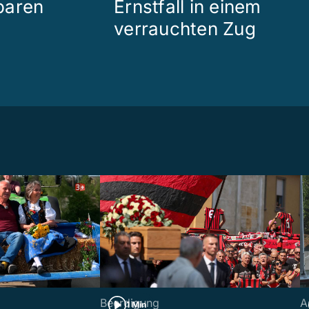
paren
Ernstfall in einem
verrauchten Zug
Beerdigung
A
1 Min