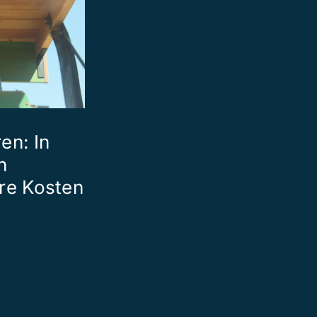
en: In
n
hre Kosten