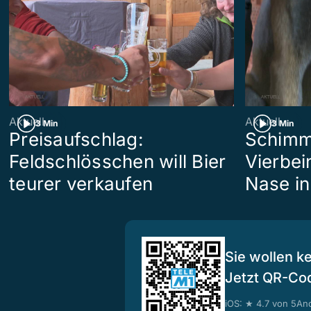
Aktuell
Aktuell
3 Min
3 Min
Preisaufschlag:
Schimm
Feldschlösschen will Bier
Vierbein
teurer verkaufen
Nase in
Sie wollen k
Jetzt QR-Co
iOS: ★ 4.7 von 5
And