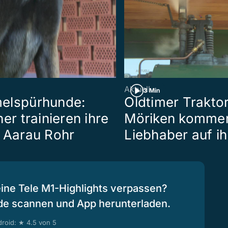
Aktuell
3 Min
elspürhunde:
Oldtimer Traktor
er trainieren ihre
Möriken komme
 Aarau Rohr
Liebhaber auf i
eine Tele M1-Highlights verpassen?
de scannen und App herunterladen.
roid: ★ 4.5 von 5