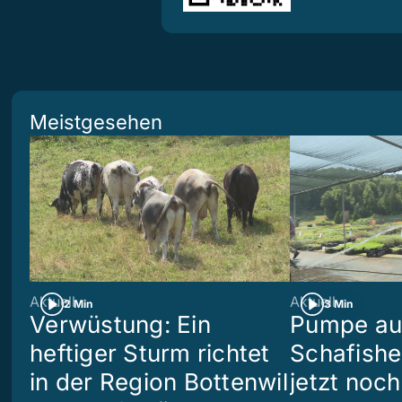
Meistgesehen
Aktuell
Aktuell
2 Min
3 Min
Verwüstung: Ein
Pumpe aus
heftiger Sturm richtet
Schafish
in der Region Bottenwil
jetzt noch