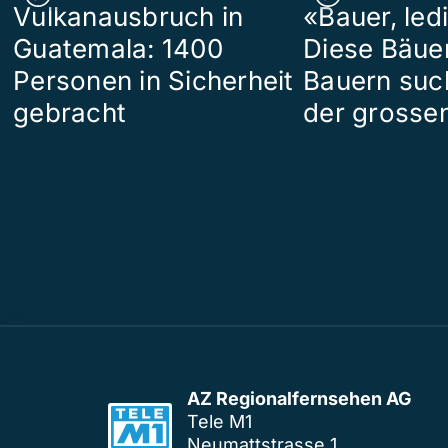
Vulkanausbruch in
«Bauer, led
Guatemala: 1400
Diese Bäue
Personen in Sicherheit
Bauern suc
gebracht
der grosse
AZ Regionalfernsehen AG
Tele M1
Neumattstrasse 1