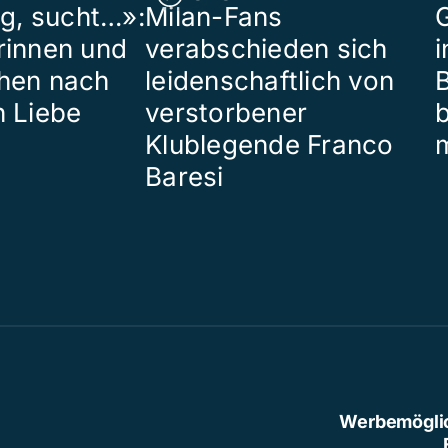
ig, sucht…»:
Milan-Fans
G
rinnen und
verabschieden sich
i
hen nach
leidenschaftlich von
B
n Liebe
verstorbener
Klublegende Franco
Baresi
Werbemögli