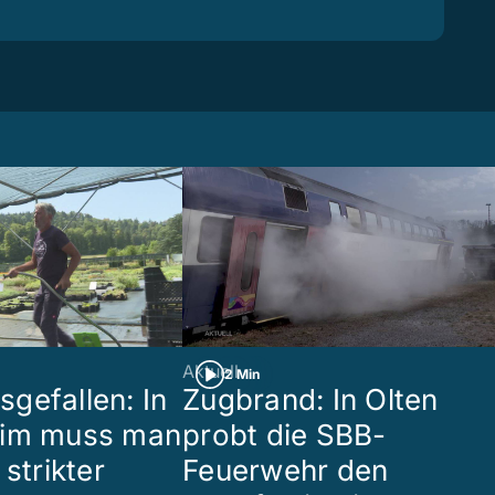
Aktuell
2 Min
gefallen: In
Zugbrand: In Olten
eim muss man
probt die SBB-
 strikter
Feuerwehr den