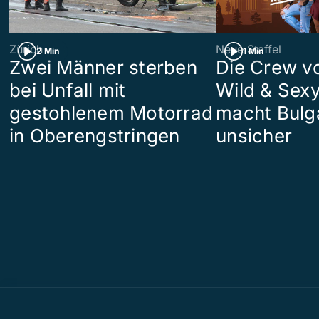
Zürich
Neue Staffel
2 Min
1 Min
Zwei Männer sterben
Die Crew v
bei Unfall mit
Wild & Sexy
gestohlenem Motorrad
macht Bulg
in Oberengstringen
unsicher