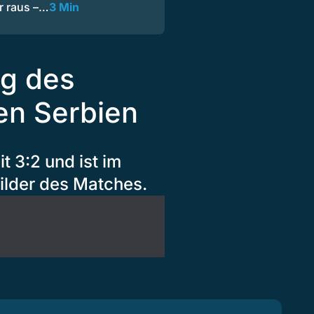
r raus –…
3 Min
g des
en Serbien
 3:2 und ist im
Bilder des Matches.