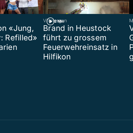
Villmergen
M
2 Min
on «Jung,
Brand in Heustock
: Refilled»
führt zu grossem
arien
Feuerwehreinsatz in
P
Hilfikon