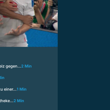
eiz gegen…
2 Min
Min
zu einer…
1 Min
otheke…
2 Min