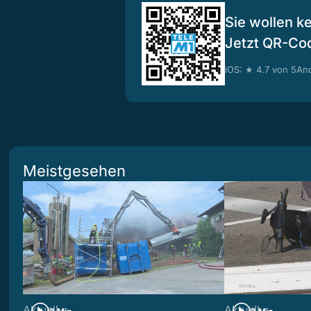
Sie wollen k
Jetzt QR-Co
iOS: ★ 4.7 von 5
And
Meistgesehen
Aktuell
Aktuell