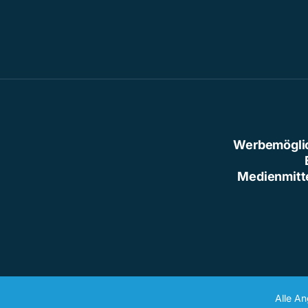
Werbemögli
Medienmitt
Alle A