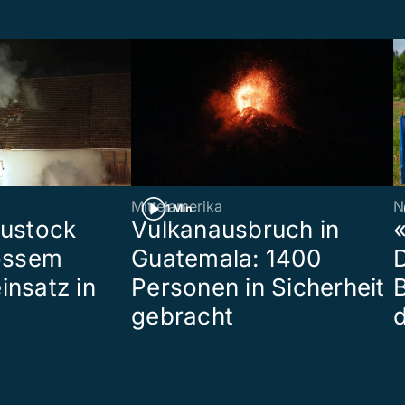
Mittelamerika
N
1 Min
eustock
Vulkanausbruch in
«
rossem
Guatemala: 1400
insatz in
Personen in Sicherheit
gebracht