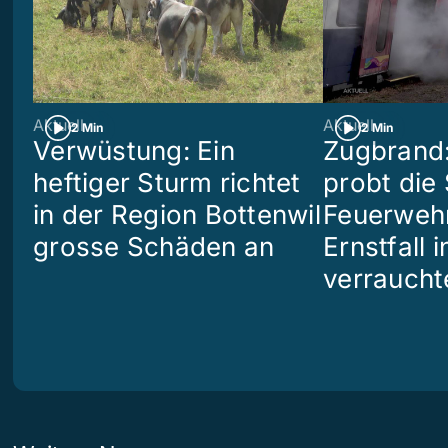
Aktuell
Aktuell
2 Min
2 Min
Verwüstung: Ein
Zugbrand:
heftiger Sturm richtet
probt die
in der Region Bottenwil
Feuerweh
grosse Schäden an
Ernstfall 
verraucht