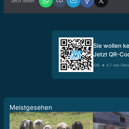
Jetzt teilen
Sie wollen k
Jetzt QR-Co
iOS: ★ 4.7 von 5
And
Meistgesehen