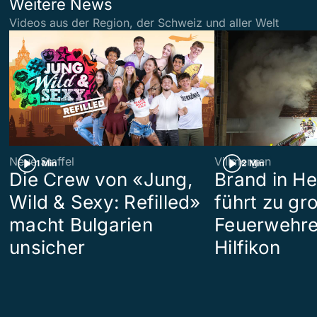
Weitere News
Videos aus der Region, der Schweiz und aller Welt
Neue Staffel
Villmergen
1 Min
2 Min
Die Crew von «Jung,
Brand in H
Wild & Sexy: Refilled»
führt zu g
macht Bulgarien
Feuerwehre
unsicher
Hilfikon