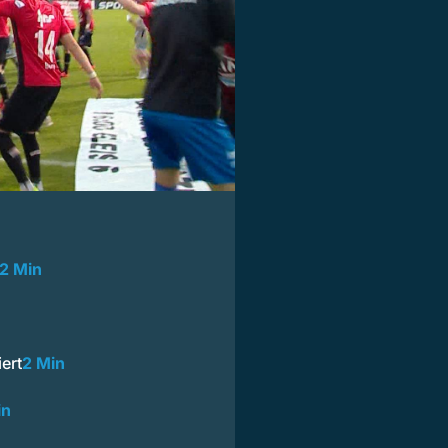
2 Min
ert
2 Min
in