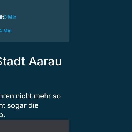
lt
3 Min
4 Min
Stadt Aarau
hren nicht mehr so
mt sogar die
b.