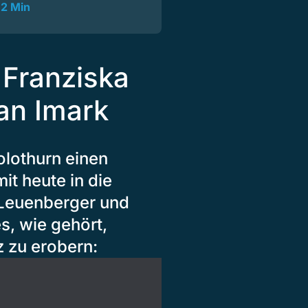
…
2 Min
 Franziska
ian Imark
olothurn einen
it heute in die
 Leuenberger und
s, wie gehört,
z zu erobern: