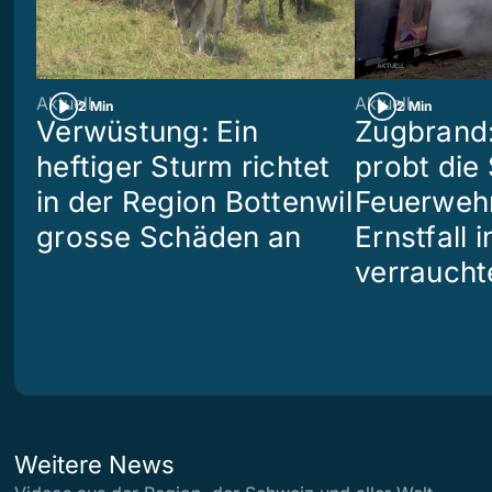
Aktuell
Aktuell
2 Min
2 Min
Verwüstung: Ein
Zugbrand:
heftiger Sturm richtet
probt die
in der Region Bottenwil
Feuerweh
grosse Schäden an
Ernstfall 
verraucht
Weitere News