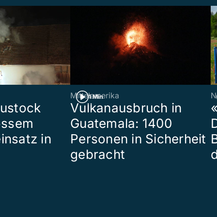
Mittelamerika
N
1 Min
eustock
Vulkanausbruch in
«
rossem
Guatemala: 1400
insatz in
Personen in Sicherheit
gebracht