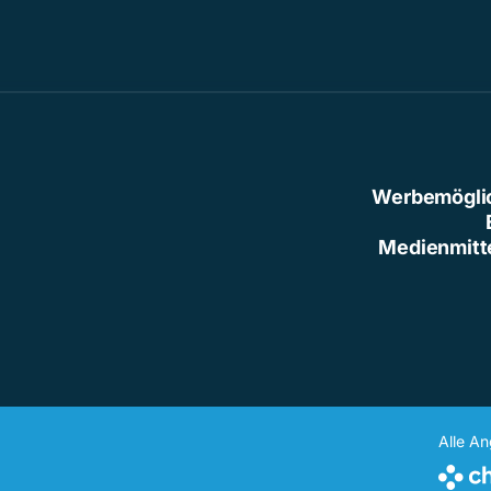
Werbemögli
Medienmitt
Alle A