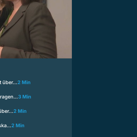
t über…
2 Min
 tragen…
3 Min
 über…
2 Min
iska…
2 Min