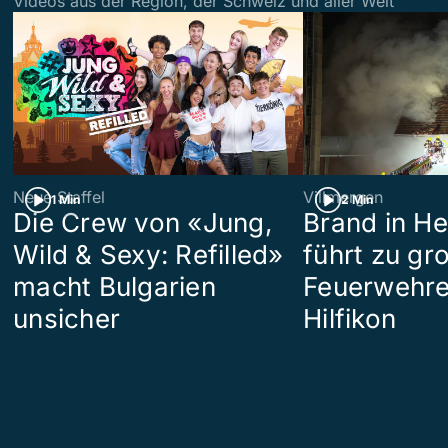
Videos aus der Region, der Schweiz und aller Welt
Neue Staffel
Villmergen
1 Min
2 Min
Die Crew von «Jung,
Brand in H
Wild & Sexy: Refilled»
führt zu g
macht Bulgarien
Feuerwehre
unsicher
Hilfikon