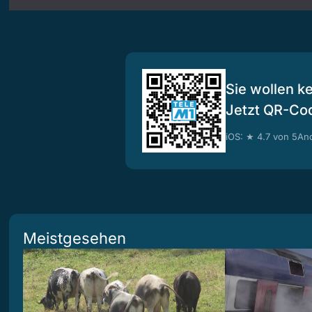
Sie wollen k
Jetzt QR-Co
iOS: ★ 4.7 von 5
And
Meistgesehen