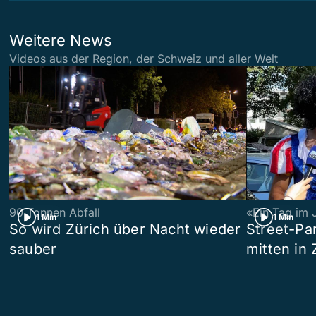
Weitere News
Videos aus der Region, der Schweiz und aller Welt
90 Tonnen Abfall
«Ein Tag im 
1 Min
1 Min
So wird Zürich über Nacht wieder
Street-P
sauber
mitten in 