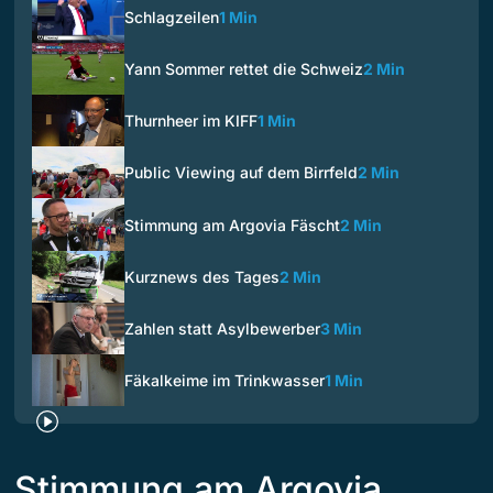
Schlagzeilen
1 Min
Yann Sommer rettet die Schweiz
2 Min
Thurnheer im KIFF
1 Min
Public Viewing auf dem Birrfeld
2 Min
Stimmung am Argovia Fäscht
2 Min
Kurznews des Tages
2 Min
Zahlen statt Asylbewerber
3 Min
Fäkalkeime im Trinkwasser
1 Min
Stimmung am Argovia