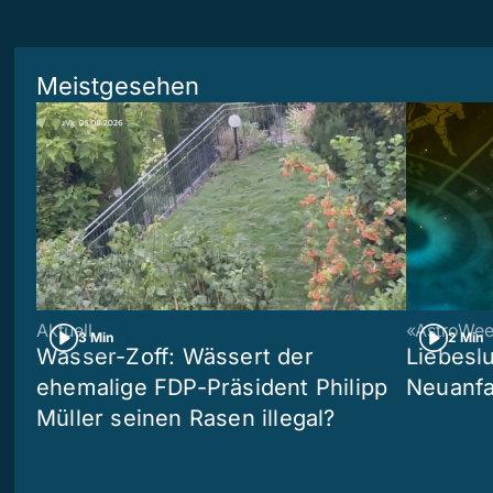
Meistgesehen
Aktuell
«AstroWe
3 Min
2 Min
Wasser-Zoff: Wässert der
Liebeslu
ehemalige FDP-Präsident Philipp
Neuanf
Müller seinen Rasen illegal?