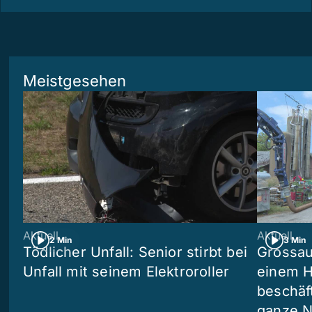
Meistgesehen
Aktuell
Aktuell
2 Min
3 Min
Tödlicher Unfall: Senior stirbt bei
Grossau
Unfall mit seinem Elektroroller
einem H
beschäf
ganze N