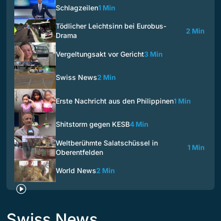
Schlagzeilen
1 Min
Tödlicher Leichtsinn bei Eurobus-
2 Min
Drama
Vergeltungsakt vor Gericht
3 Min
Swiss News
2 Min
Erste Nachricht aus den Philippinen
1 Min
Shitstorm gegen KESB
4 Min
Weltberühmte Salatschüssel in
1 Min
Oberentfelden
World News
2 Min
Swiss News