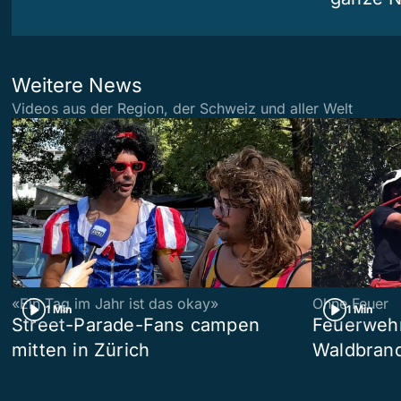
Weitere News
Videos aus der Region, der Schweiz und aller Welt
«Ein Tag im Jahr ist das okay»
Ohne Feuer
1 Min
1 Min
Street-Parade-Fans campen
Feuerwehr 
mitten in Zürich
Waldbrand