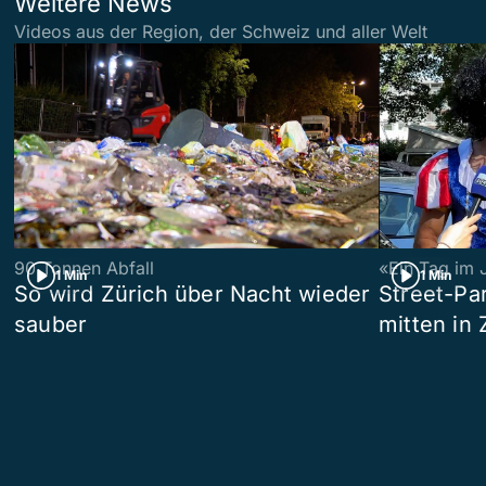
Weitere News
Videos aus der Region, der Schweiz und aller Welt
90 Tonnen Abfall
«Ein Tag im 
1 Min
1 Min
So wird Zürich über Nacht wieder
Street-P
sauber
mitten in 