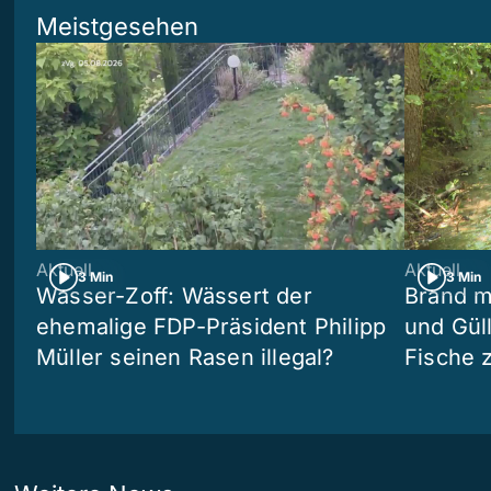
Meistgesehen
Aktuell
Aktuell
3 Min
3 Min
Wasser-Zoff: Wässert der
Brand m
ehemalige FDP-Präsident Philipp
und Güll
Müller seinen Rasen illegal?
Fische 