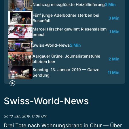
Nachzug missglückte Heizöllieferung
3 Min
Fünf junge Adelbodner sterben bei
3 Min
Busunfall
Marcel Hirscher gewinnt Riesenslalom
1 Min
erneut
Swiss-World-News
2 Min
Aargauer Grüne: Journalistenstühle
2 Min
blieben leer
Sonntag, 13. Januar 2019 — Ganze
11 Min
Sendung
Swiss-World-News
So 13. Jan. 2019, 17.00 Uhr
Drei Tote nach Wohnungsbrand in Chur — Über