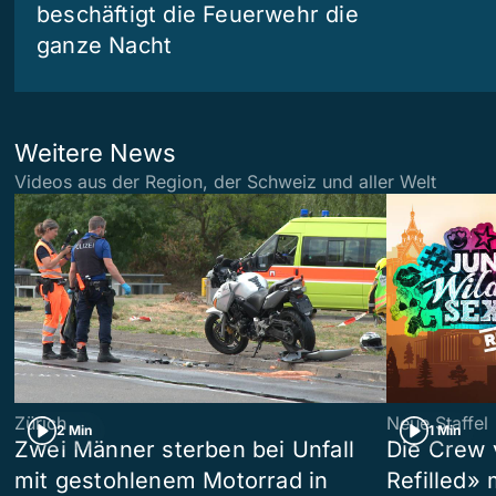
beschäftigt die Feuerwehr die
ganze Nacht
Weitere News
Videos aus der Region, der Schweiz und aller Welt
Zürich
Neue Staffel
2 Min
1 Min
Zwei Männer sterben bei Unfall
Die Crew 
mit gestohlenem Motorrad in
Refilled»