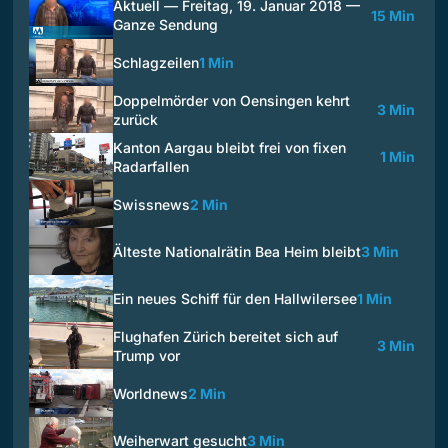
Aktuell — Freitag, 19. Januar 2018 —
15 Min
Ganze Sendung
Schlagzeilen
1 Min
Doppelmörder von Oensingen kehrt
3 Min
zurück
Kanton Aargau bleibt frei von fixen
1 Min
Radarfallen
Swissnews
2 Min
Älteste Nationalrätin Bea Heim bleibt
3 Min
Ein neues Schiff für den Hallwilersee
1 Min
Flughafen Zürich bereitet sich auf
3 Min
Trump vor
Worldnews
2 Min
Weiherwart gesucht
3 Min