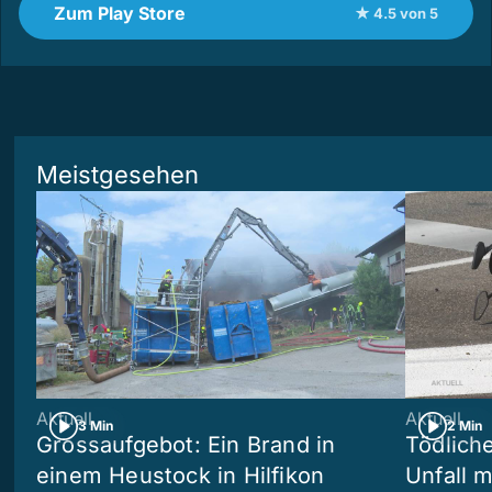
Zum Play Store
★ 4.5 von 5
Meistgesehen
Aktuell
Aktuell
3 Min
2 Min
Grossaufgebot: Ein Brand in
Tödliche
einem Heustock in Hilfikon
Unfall m