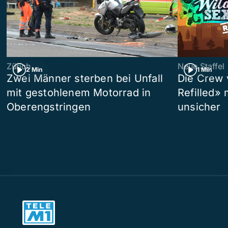
Zürich
Neue Staffel
2 Min
1 Min
Zwei Männer sterben bei Unfall
Die Crew 
mit gestohlenem Motorrad in
Refilled»
Oberengstringen
unsicher