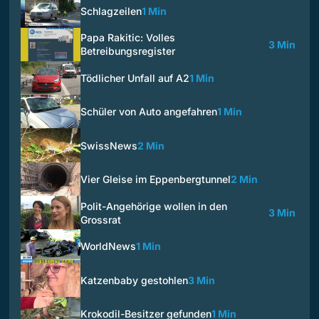
Schlagzeilen
1 Min
Papa Rakitic: Volles
3 Min
Betreibungsregister
Tödlicher Unfall auf A2
1 Min
Schüler von Auto angefahren
1 Min
SwissNews
2 Min
Vier Gleise im Eppenbergtunnel
2 Min
Polit-Angehörige wollen in den
3 Min
Grossrat
WorldNews
1 Min
Katzenbaby gestohlen
3 Min
Krokodil-Besitzer gefunden
1 Min