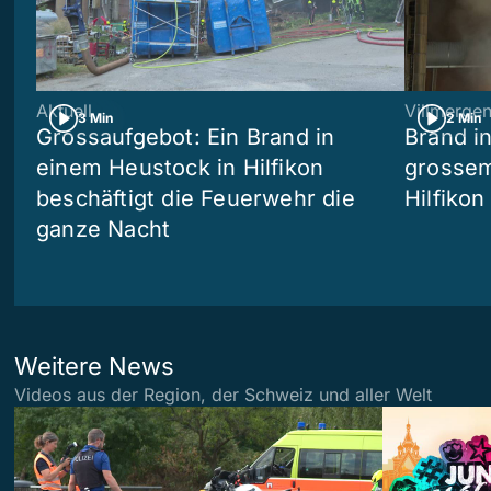
Aktuell
Villmerge
3 Min
2 Min
Grossaufgebot: Ein Brand in
Brand i
einem Heustock in Hilfikon
grossem
beschäftigt die Feuerwehr die
Hilfikon
ganze Nacht
Weitere News
Videos aus der Region, der Schweiz und aller Welt