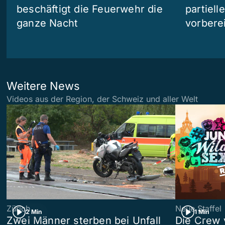
beschäftigt die Feuerwehr die
partiell
ganze Nacht
vorberei
Weitere News
Videos aus der Region, der Schweiz und aller Welt
Zürich
Neue Staffel
2 Min
1 Min
Zwei Männer sterben bei Unfall
Die Crew 