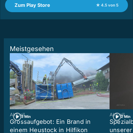
Zum Play Store
★ 4.5 von 5
Meistgesehen
Aktuell
Aktuell
3 Min
2 Min
Grossaufgebot: Ein Brand in
Spezialb
einem Heustock in Hilfikon
unserer