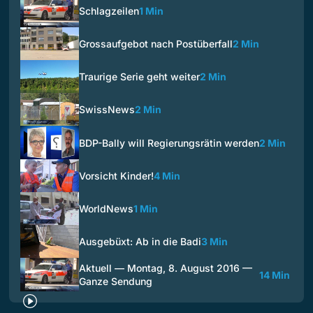
Schlagzeilen
1 Min
Grossaufgebot nach Postüberfall
2 Min
Traurige Serie geht weiter
2 Min
SwissNews
2 Min
BDP-Bally will Regierungsrätin werden
2 Min
Vorsicht Kinder!
4 Min
WorldNews
1 Min
Ausgebüxt: Ab in die Badi
3 Min
Aktuell — Montag, 8. August 2016 —
14 Min
Ganze Sendung