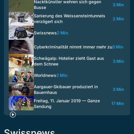
Nacktkünstler wehren sich gegen
3 Min
Busse
Sanierung des Weissensteintunnels
2 Min
verzögert sich
Swissnews
2 Min
Cyberkriminalität nimmt immer mehr zu
3 Min
Schwägalp: Hotelier zieht Gast aus
3 Min
dem Schnee
Worldnews
2 Min
Aargauer-Skibauer produziert in
3 Min
Bauernhaus
Freitag, 11. Januar 2019 — Ganze
17 Min
Sendung
Swissnews