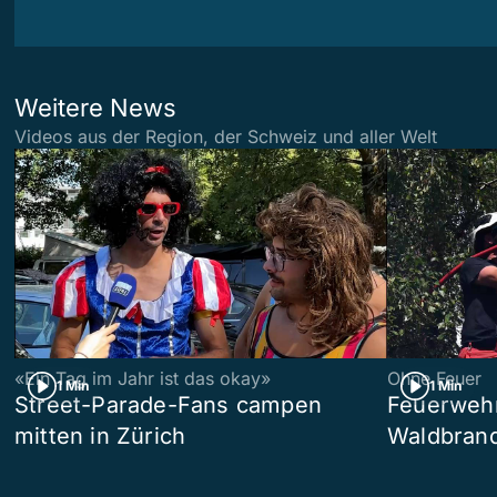
Weitere News
Videos aus der Region, der Schweiz und aller Welt
«Ein Tag im Jahr ist das okay»
Ohne Feuer
1 Min
1 Min
Street-Parade-Fans campen
Feuerwehr 
mitten in Zürich
Waldbrand