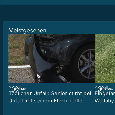
Meistgesehen
Aktuell
Aktuell
2 Min
2 Min
Tödlicher Unfall: Senior stirbt bei
Eingefa
Unfall mit seinem Elektroroller
Wallaby