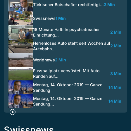
Türkischer Botschafter rechtfertigt…
3 Min
Swissnews
1 Min
18 Monate Haft: In psychiatrischer
2 Min
Einrichtung…
Herrenloses Auto steht seit Wochen auf
2 Min
Autobahn…
Worldnews
2 Min
Fussballplatz verwüstet: Mit Auto
3 Min
Runden auf…
Montag, 14. Oktober 2019 — Ganze
14 Min
Sendung
Montag, 14. Oktober 2019 — Ganze
14 Min
Sendung…
Swissnews