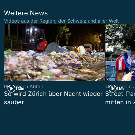
Weitere News
Videos aus der Region, der Schweiz und aller Welt
90 Tonnen Abfall
«Ein Tag im 
1 Min
1 Min
So wird Zürich über Nacht wieder
Street-P
sauber
mitten in 