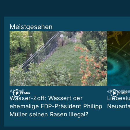
Meistgesehen
Aktuell
«AstroWe
3 Min
2 Min
Wasser-Zoff: Wässert der
Liebeslu
ehemalige FDP-Präsident Philipp
Neuanf
Müller seinen Rasen illegal?