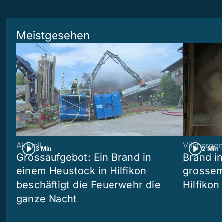
Meistgesehen
Aktuell
Villmerge
3 Min
2 Min
Grossaufgebot: Ein Brand in
Brand i
einem Heustock in Hilfikon
grossem
beschäftigt die Feuerwehr die
Hilfikon
ganze Nacht