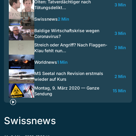
Olten: Tatverdächtiger nach
3 Min
Tötungsdelikt…
Swissnews
2 Min
Baldige Wirtschaftskrise wegen
3 Min
Coronavirus?
Streich oder Angriff? Nach Flaggen-
2 Min
Klau fehlt nun…
Worldnews
1 Min
MS Seetal nach Revision erstmals
2 Min
wieder auf Kurs
Montag, 9. März 2020 — Ganze
15 Min
Sendung
Swissnews