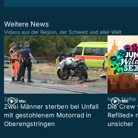
Weitere News
Videos aus der Region, der Schweiz und aller Welt
Zürich
Neue Staffel
2 Min
1 Min
Zwei Männer sterben bei Unfall
Die Crew 
mit gestohlenem Motorrad in
Refilled»
Oberengstringen
unsicher