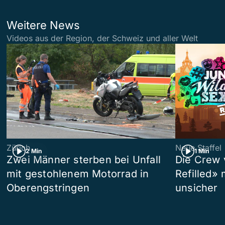
Weitere News
Videos aus der Region, der Schweiz und aller Welt
Zürich
Neue Staffel
2 Min
1 Min
Zwei Männer sterben bei Unfall
Die Crew 
mit gestohlenem Motorrad in
Refilled»
Oberengstringen
unsicher