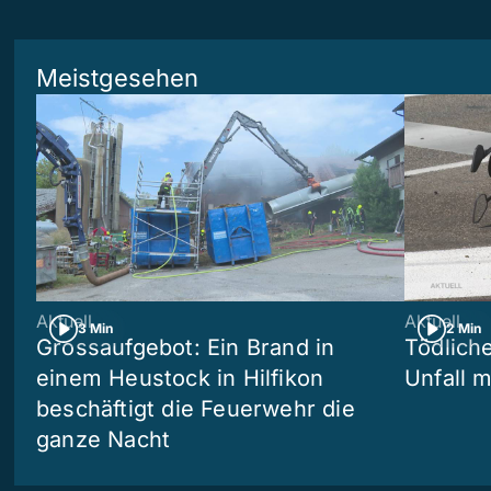
Meistgesehen
Aktuell
Aktuell
3 Min
2 Min
Grossaufgebot: Ein Brand in
Tödliche
einem Heustock in Hilfikon
Unfall m
beschäftigt die Feuerwehr die
ganze Nacht