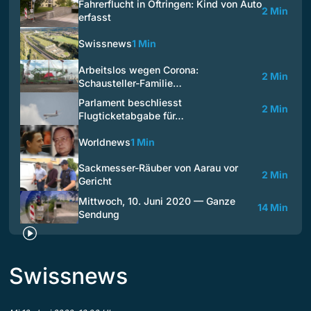
Fahrerflucht in Oftringen: Kind von Auto
2 Min
erfasst
Swissnews
1 Min
Arbeitslos wegen Corona:
2 Min
Schausteller-Familie…
Parlament beschliesst
2 Min
Flugticketabgabe für…
Worldnews
1 Min
Sackmesser-Räuber von Aarau vor
2 Min
Gericht
Mittwoch, 10. Juni 2020 — Ganze
14 Min
Sendung
Swissnews