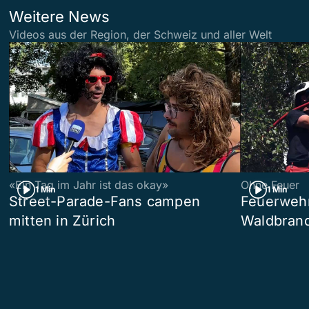
Weitere News
Videos aus der Region, der Schweiz und aller Welt
«Ein Tag im Jahr ist das okay»
Ohne Feuer
1 Min
1 Min
Street-Parade-Fans campen
Feuerwehr 
mitten in Zürich
Waldbrand