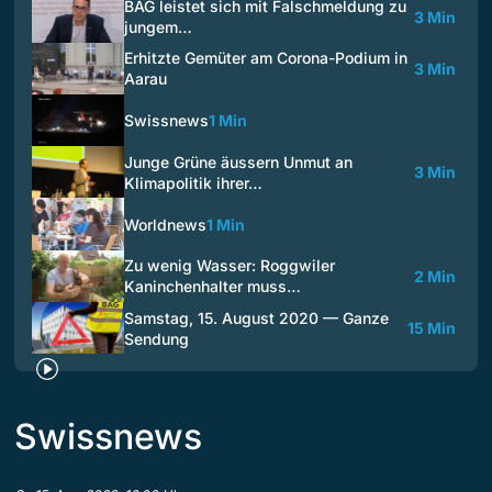
BAG leistet sich mit Falschmeldung zu
3 Min
jungem…
Erhitzte Gemüter am Corona-Podium in
3 Min
Aarau
Swissnews
1 Min
Junge Grüne äussern Unmut an
3 Min
Klimapolitik ihrer…
Worldnews
1 Min
Zu wenig Wasser: Roggwiler
2 Min
Kaninchenhalter muss…
Samstag, 15. August 2020 — Ganze
15 Min
Sendung
Swissnews