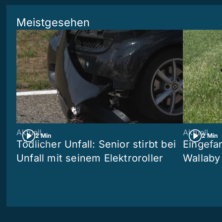
Meistgesehen
Aktuell
Aktuell
2 Min
2 Min
Tödlicher Unfall: Senior stirbt bei
Eingefa
Unfall mit seinem Elektroroller
Wallaby